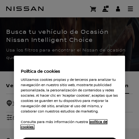
Ir
al
CERTIFIED PRE OWNED
contenido
principal
Busca tu vehículo de Ocasión
Nissan Intelligent Choice
Usa los filtros para encontrar el Nissan de ocasión
que buscas.
Política de cookies
Utilizamos cookies propias y de terceros para analizar tu
Vehículos nuevos
Vehículos de ocasión
navegación en nuestro sitio web, mostrarte publicidad
personalizada, la personalización de contenidos y redes
sociales. Al hacer clic en “Aceptar cookies”, aceptas que las
cookies se guarden en tu dispositivo para mejorar la
Todos - 100 Km
navegación del sitio, analizar el uso del mismo, y
colaborar con nuestros estudios de marketing.
Mostrar filtros
Consulta para más información nuestra
política de
cookies.