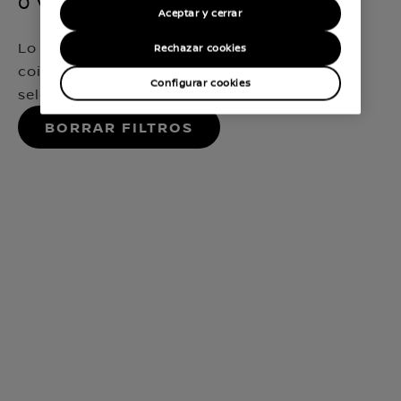
0 vehículos disponibles
Aceptar y cerrar
Lo sentimos, no hemos encontrado ninguna
Rechazar cookies
coincidencia que encaje exactamente con tu
Configurar cookies
selección
Borrar filtros