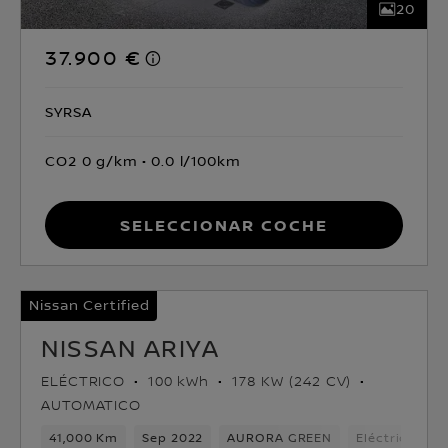
20
37.900 €
SYRSA
CO2 0 g/km
0.0 l/100km
Seleccionar coche
Nissan Certified
NISSAN ARIYA
ELÉCTRICO
100 kWh
178 KW (242 CV)
AUTOMATICO
41,000 Km
Sep 2022
AURORA GREEN
Eléctrico
1