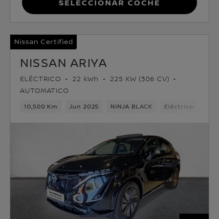
Seleccionar coche
Nissan Certified
NISSAN ARIYA
ELÉCTRICO
22 kWh
225 KW (306 CV)
AUTOMATICO
10,500 Km
Jun 2025
NINJA BLACK
Eléctrico
1ve