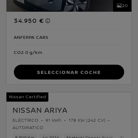
20
34.950 €
ANFERPA CARS
CO2 0 g/km
Seleccionar coche
Nissan Certified
NISSAN ARIYA
ELÉCTRICO
91 kWh
178 KW (242 CV)
AUTOMATICO
8,300 Km
Jul 2024
Akatsuki Copper Black
Eléctric