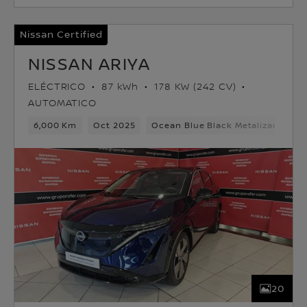
Nissan Certified
NISSAN ARIYA
ELÉCTRICO
87 kWh
178 KW (242 CV)
AUTOMATICO
6,000 Km
Oct 2025
Ocean Blue Black Metalizado
E
20