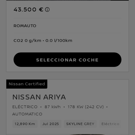
43.500 €
ROMAUTO
CO2 0 g/km
0.0 l/100km
Seleccionar coche
Nissan Certified
NISSAN ARIYA
ELÉCTRICO
87 kWh
178 KW (242 CV)
AUTOMATICO
12,890 Km
Jul 2025
SKYLINE GREY
Eléctrico
1ve