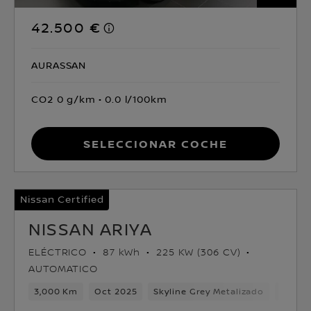
42.500 €
AURASSAN
CO2 0 g/km
0.0 l/100km
Seleccionar coche
Nissan Certified
NISSAN ARIYA
ELÉCTRICO
87 kWh
225 KW (306 CV)
AUTOMATICO
3,000 Km
Oct 2025
Skyline Grey Metalizado
Eléctr