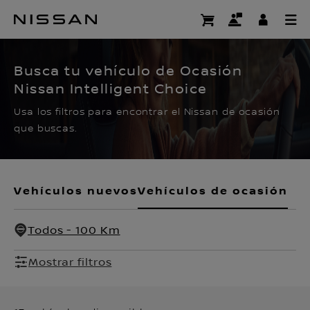
Ir
al
CERTIFIED PRE OWNED
contenido
principal
Busca tu vehículo de Ocasión
Nissan Intelligent Choice
Usa los filtros para encontrar el Nissan de ocasión
que buscas.
Vehículos nuevos
Vehículos de ocasión
Todos - 100 Km
Mostrar filtros