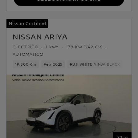
Nissan Certified
NISSAN ARIYA
ELÉCTRICO
1 kWh
178 KW (242 CV)
AUTOMATICO
19,800 Km
Feb 2025
FUJI WHITE NINJA BLACK
Eléct
20