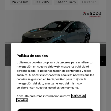
26,231 Km
Dec 2022
Katana Grey
Eléctrico
1vel
Política de cookies
15
Utilizamos cookies propias y de terceros para analizar tu
navegación en nuestro sitio web, mostrarte publicidad
personalizada, la personalización de contenidos y redes
34.900 €
sociales. Al hacer clic en “Aceptar cookies”, aceptas que las
cookies se guarden en tu dispositivo para mejorar la
navegación del sitio, analizar el uso del mismo, y
MARCOS AUTOMOCIÓN
colaborar con nuestros estudios de marketing.
Consulta para más información nuestra
política de
CO2 0 g/km
0.0 l/100km
cookies.