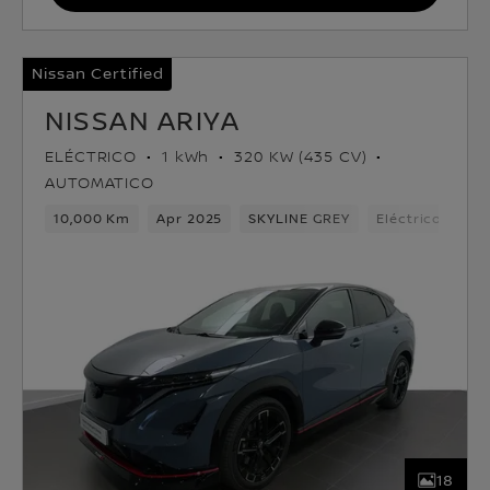
Nissan Certified
NISSAN ARIYA
ELÉCTRICO
1 kWh
320 KW (435 CV)
AUTOMATICO
10,000 Km
Apr 2025
SKYLINE GREY
Eléctrico
1v
18