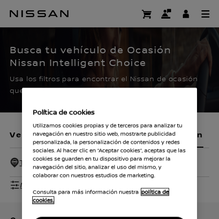
Ir
al
CERTIFIED PRE OWNED
contenido
principal
Busca tu vehículo de Ocasión
Nissan Intelligent Choice
Usa los filtros para encontrar el Nissan de ocasión
que buscas.
Política de cookies
Utilizamos cookies propias y de terceros para analizar tu
Vehículos nuevos
Vehículos de ocasión
navegación en nuestro sitio web, mostrarte publicidad
personalizada, la personalización de contenidos y redes
sociales. Al hacer clic en “Aceptar cookies”, aceptas que las
cookies se guarden en tu dispositivo para mejorar la
Todos - 100 Km
navegación del sitio, analizar el uso del mismo, y
colaborar con nuestros estudios de marketing.
Mostrar filtros
Consulta para más información nuestra
política de
cookies.