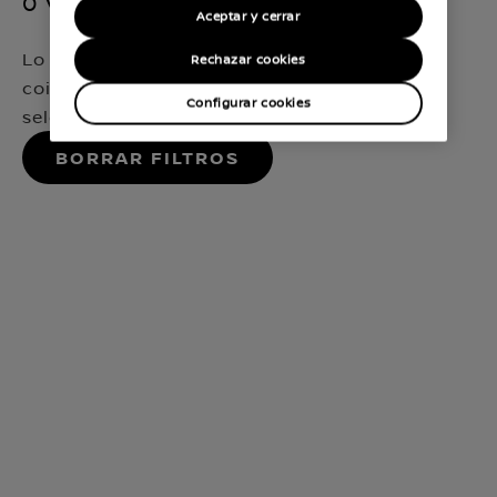
0 vehículos disponibles
Aceptar y cerrar
Lo sentimos, no hemos encontrado ninguna
Rechazar cookies
coincidencia que encaje exactamente con tu
Configurar cookies
selección
Borrar filtros