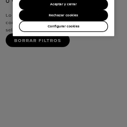
0 vehículos disponibles
Aceptar y cerrar
Lo sentimos, no hemos encontrado ninguna
Rechazar cookies
coincidencia que encaje exactamente con tu
Configurar cookies
selección
Borrar filtros