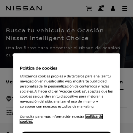
Ir
al
CERTIFIED PRE OWNED
contenido
principal
Busca tu vehículo de Ocasión
Nissan Intelligent Choice
Usa los filtros para encontrar el Nissan de ocasión
que buscas.
Política de cookies
Utilizamos cookies propias y de terceros para analizar tu
Vehículos nuevos
Vehículos de ocasión
navegación en nuestro sitio web, mostrarte publicidad
personalizada, la personalización de contenidos y redes
sociales. Al hacer clic en “Aceptar cookies”, aceptas que las
cookies se guarden en tu dispositivo para mejorar la
Todos - 100 Km
navegación del sitio, analizar el uso del mismo, y
colaborar con nuestros estudios de marketing.
Mostrar filtros
Consulta para más información nuestra
política de
cookies.