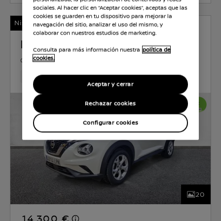
sociales. Al hacer clic en “Aceptar cookies”, aceptas que las
cookies se guarden en tu dispositivo para mejorar la
Nissan Certified
navegación del sitio, analizar el uso del mismo, y
colaborar con nuestros estudios de marketing.
NISSAN JUKE
Consulta para más información nuestra
política de
cookies.
GASOLINA
0.9 l
84 KW (114 CV)
MANUAL
96,651 Km
May 2021
Sapporo White (solido) monoton
Aceptar y cerrar
Rechazar cookies
Configurar cookies
20
14.300 €