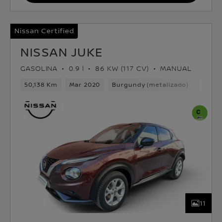
Nissan Certified
NISSAN JUKE
GASOLINA
0.9 l
86 KW (117 CV)
MANUAL
50,138 Km
Mar 2020
Burgundy (metalizado)
Gasol
11