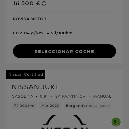
16.500 €
ROVIRA MOTOR
CO2 114 g/km
4.9 l/100km
Seleccionar coche
Nissan Certified
NISSAN JUKE
GASOLINA
0.9 l
84 KW (114 CV)
MANUAL
72,000 Km
Mar 2022
Burgundy (metalizado)
Gasol