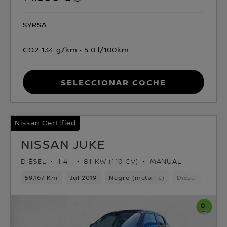
SYRSA
CO2 134 g/km
5.0 l/100km
Seleccionar coche
Nissan Certified
NISSAN JUKE
DIÉSEL
1.4 l
81 KW (110 CV)
MANUAL
59,167 Km
Jul 2019
Negro (metallic)
Diésel
6vel