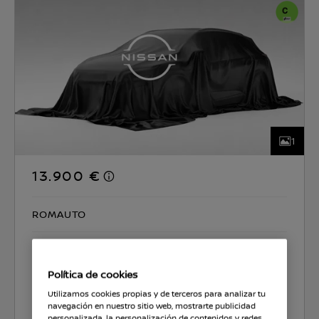
1
13.900 €
ROMAUTO
CO2 131 g/km
4.9 l/100km
Política de cookies
Seleccionar coche
Utilizamos cookies propias y de terceros para analizar tu
navegación en nuestro sitio web, mostrarte publicidad
personalizada, la personalización de contenidos y redes