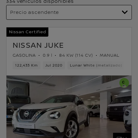
334 vehículos disponibles
Nissan Certified
NISSAN JUKE
GASOLINA
0.9 l
84 KW (114 CV)
MANUAL
122,433 Km
Jul 2020
Lunar White (metalizado) Techo