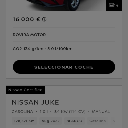
14
16.000 €
ROVIRA MOTOR
CO2 134 g/km
5.0 l/100km
Seleccionar coche
Nissan Certified
NISSAN JUKE
GASOLINA
1.0 l
84 KW (114 CV)
MANUAL
128,521 Km
Aug 2022
BLANCO
Gasolina
5 asien