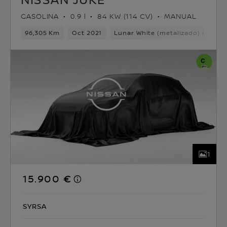
GASOLINA
0.9 l
84 KW (114 CV)
MANUAL
96,305 Km
Oct 2021
Lunar White (metalizado) mono
1
15.900 €
SYRSA