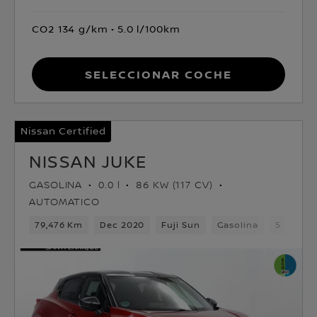
CO2 134 g/km
5.0 l/100km
Seleccionar coche
Nissan Certified
NISSAN JUKE
GASOLINA
0.0 l
86 KW (117 CV)
AUTOMATICO
79,476 Km
Dec 2020
Fuji Sun
Gasolina
5 asient