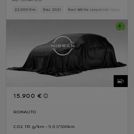
22,000 Km
Dec 2021
Kori White (especial) monotono
1
15.900 €
ROMAUTO
CO2 131 g/km
5.0 l/100km