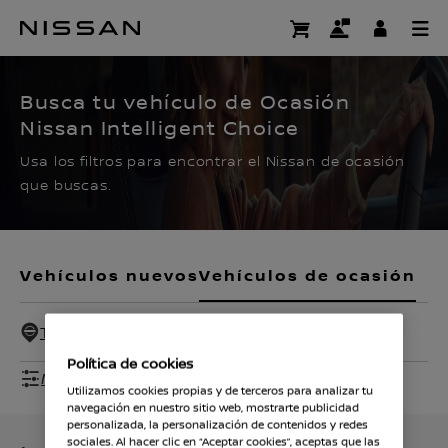
Ir
al
CERTIFIED PRE OWNED
contenido
principal
Busca tu vehículo de Ocasión
Nissan Intelligent Choice
Usa los filtros para encontrar el Nissan de ocasión
que buscas.
Vehículos nuevos
Vehículos de ocasión
Todos - 100 Km
Política de cookies
Mostrar filtros
Utilizamos cookies propias y de terceros para analizar tu
navegación en nuestro sitio web, mostrarte publicidad
personalizada, la personalización de contenidos y redes
sociales. Al hacer clic en “Aceptar cookies”, aceptas que las