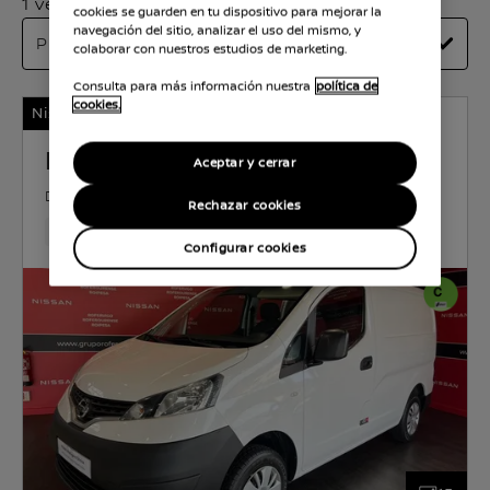
1 vehículos disponibles
cookies se guarden en tu dispositivo para mejorar la
navegación del sitio, analizar el uso del mismo, y
colaborar con nuestros estudios de marketing.
Consulta para más información nuestra
política de
cookies.
Nissan Certified
NISSAN NV200
Aceptar y cerrar
DIÉSEL
1.4 l
66 KW (90 CV)
MANUAL
Rechazar cookies
105,000 Km
Mar 2019
Blanco Iceberg (sólido)
Diés
Configurar cookies