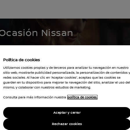
WNED INVENTORY
 Ocasión Nissan
ión que buscas.
Política de cookies
Utilizamos cookies propias y de terceros para analizar tu navegación en nuestro
sitio web, mostrarte publicidad personalizada, la personalización de contenidos 
redes sociales. Al hacer clic en “Aceptar cookies”, aceptas que las cookies se
guarden en tu dispositivo para mejorar la navegación del sitio, analizar el uso del
mismo, y colaborar con nuestros estudios de marketing.
Borrar todos los fil
mbi--primastar--primastar-kombi
Consulta para más información nuestra
política de cookies.
Aceptar y cerrar
Rechazar cookies