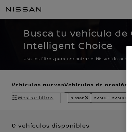
Ir
al
CERTIFIED PRE O
contenido
principal
Busca tu vehículo de
Intelligent Choice
Usa los filtros para encontrar el Nissan de ocas
Vehículos nuevos
Vehículos de ocasión
Mostrar filtros
nissan
nv300--nv300-co
0 vehículos disponibles