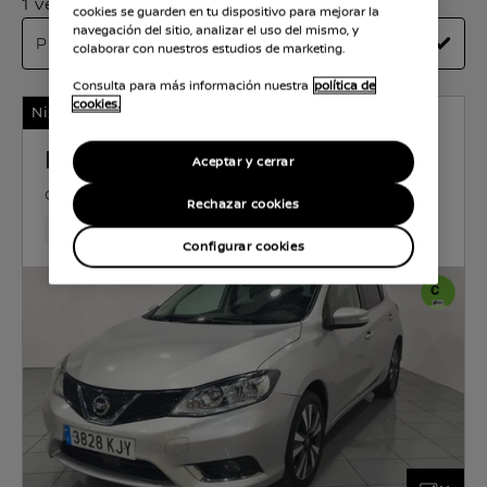
1 vehículos disponibles
cookies se guarden en tu dispositivo para mejorar la
navegación del sitio, analizar el uso del mismo, y
colaborar con nuestros estudios de marketing.
Consulta para más información nuestra
política de
cookies.
Nissan Certified
NISSAN PULSAR
Aceptar y cerrar
GASOLINA
1.1 l
85 KW (116 CV)
MANUAL
Rechazar cookies
114,948 Km
Apr 2018
Gris Precision Metalizado
Gas
Configurar cookies