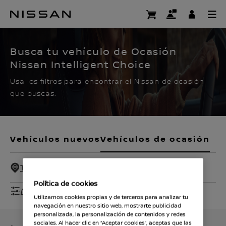
Ir
al
CERTIFIED PRE OWNED
contenido
principal
Busca tu vehículo de Ocasión
Nissan Intelligent Choice
Usa los filtros para encontrar el Nissan de ocasión
que buscas.
Vehículos nuevos
Vehículos de ocasión
Todos - 100 Km
Política de cookies
Mostrar filtros
Utilizamos cookies propias y de terceros para analizar tu
navegación en nuestro sitio web, mostrarte publicidad
personalizada, la personalización de contenidos y redes
sociales. Al hacer clic en “Aceptar cookies”, aceptas que las