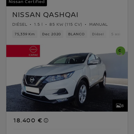
Nissan Certified
NISSAN QASHQAI
DIÉSEL
1.5 l
85 KW (115 CV)
MANUAL
75,339 Km
Dec 2020
BLANCO
Diésel
5 asientos
8
18.400 €