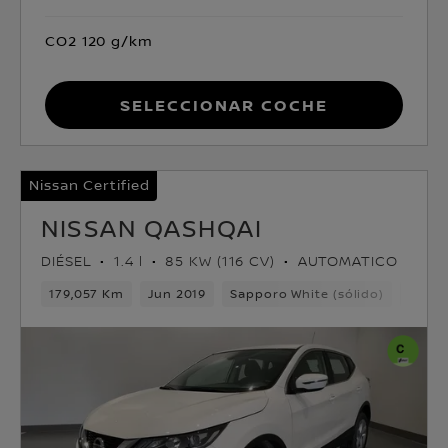
CO2 120 g/km
Seleccionar coche
Nissan Certified
NISSAN QASHQAI
DIÉSEL
1.4 l
85 KW (116 CV)
AUTOMATICO
179,057 Km
Jun 2019
Sapporo White (sólido)
Diése