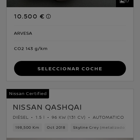
17
10.500 €
ARVESA
CO2 143 g/km
Seleccionar coche
Nissan Certified
NISSAN QASHQAI
DIÉSEL
1.5 l
96 KW (131 CV)
AUTOMATICO
198,500 Km
Oct 2018
Skyline Grey (metalizado)
Di