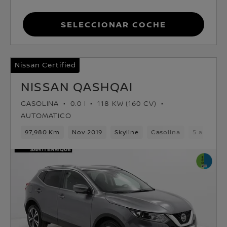
Seleccionar coche
Nissan Certified
NISSAN QASHQAI
GASOLINA
0.0 l
118 KW (160 CV)
AUTOMATICO
97,980 Km
Nov 2019
Skyline
Gasolina
5 asiento