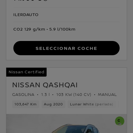
ILERDAUTO
CO2 129 g/km
5.9 l/100km
Seleccionar coche
Nissan Certified
NISSAN QASHQAI
GASOLINA
1.3 l
103 KW (140 CV)
MANUAL
103,647 Km
Aug 2020
Lunar White (perlada)
Gasol