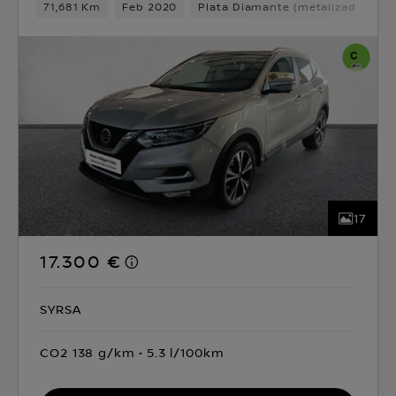
71,681 Km
Feb 2020
Plata Diamante (metalizado)
D
17
17.300 €
SYRSA
CO2 138 g/km
5.3 l/100km