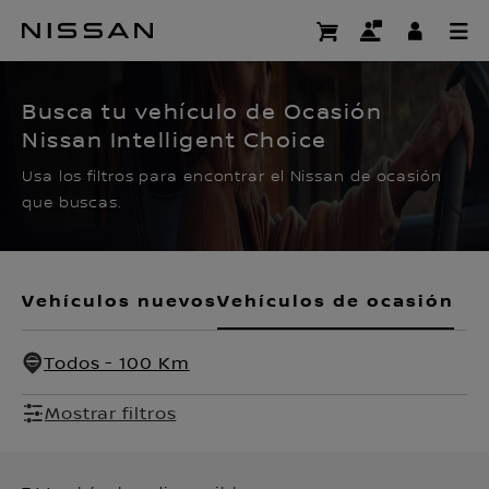
Ir
al
CERTIFIED PRE OWNED
contenido
principal
Busca tu vehículo de Ocasión
Nissan Intelligent Choice
Usa los filtros para encontrar el Nissan de ocasión
que buscas.
Vehículos nuevos
Vehículos de ocasión
Todos - 100 Km
Mostrar filtros