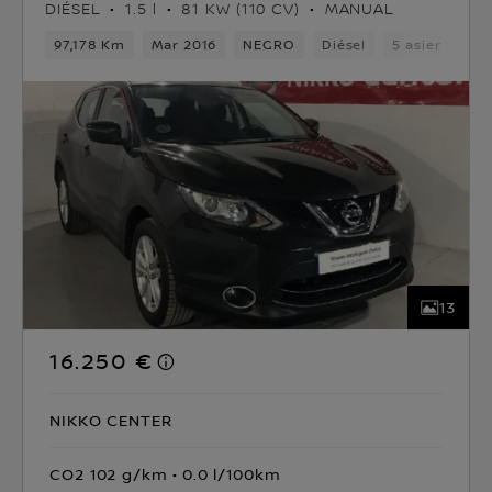
DIÉSEL
1.5 l
81 KW (110 CV)
MANUAL
97,178 Km
Mar 2016
NEGRO
Diésel
5 asientos
13
16.250 €
NIKKO CENTER
CO2 102 g/km
0.0 l/100km