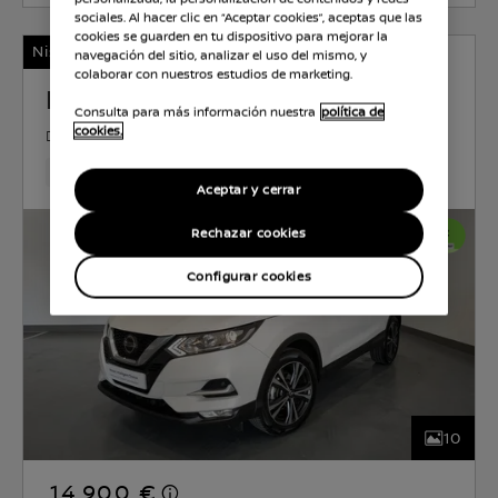
sociales. Al hacer clic en “Aceptar cookies”, aceptas que las
cookies se guarden en tu dispositivo para mejorar la
Nissan Certified
navegación del sitio, analizar el uso del mismo, y
colaborar con nuestros estudios de marketing.
NISSAN QASHQAI
Consulta para más información nuestra
política de
cookies.
DIÉSEL
1.5 l
81 KW (110 CV)
MANUAL
139,410 Km
Mar 2018
Sapporo White (sólido)
Diése
Aceptar y cerrar
Rechazar cookies
Configurar cookies
10
14.900 €