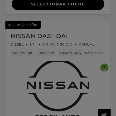
Seleccionar coche
Nissan Certified
NISSAN QASHQAI
DIÉSEL
1.7 l
110 KW (150 CV)
MANUAL
130,760 Km
Dec 2019
Skyline Grey (metalizado)
Dié
1