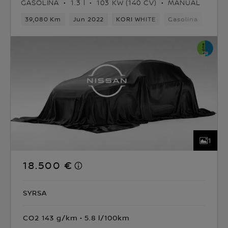
GASOLINA
1.3 l
103 KW (140 CV)
MANUAL
39,080 Km
Jun 2022
KORI WHITE
Gasolina
6vel
1
18.500 €
SYRSA
CO2 143 g/km
5.8 l/100km