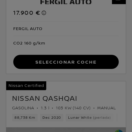
17.900 €
FERGIL AUTO
CO2 160 g/km
Seleccionar coche
Nissan Certified
NISSAN QASHQAI
GASOLINA
1.3 l
103 KW (140 CV)
MANUAL
88,738 Km
Dec 2020
Lunar White (perlada)
Gasoli