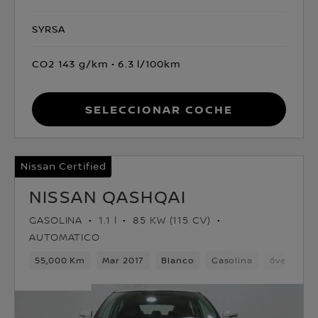
SYRSA
CO2 143 g/km
6.3 l/100km
Seleccionar coche
Nissan Certified
NISSAN QASHQAI
GASOLINA
1.1 l
85 KW (115 CV)
AUTOMATICO
55,000 Km
Mar 2017
Blanco
Gasolina
6velocida