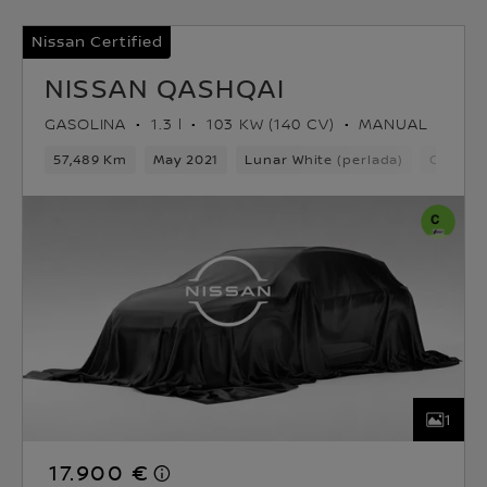
Nissan Certified
NISSAN QASHQAI
GASOLINA
1.3 l
103 KW (140 CV)
MANUAL
57,489 Km
May 2021
Lunar White (perlada)
Gasolin
1
17.900 €