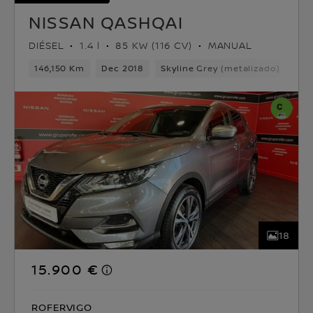
NISSAN QASHQAI
DIÉSEL
1.4 l
85 KW (116 CV)
MANUAL
146,150 Km
Dec 2018
Skyline Grey (metalizado)
Dié
18
15.900 €
ROFERVIGO