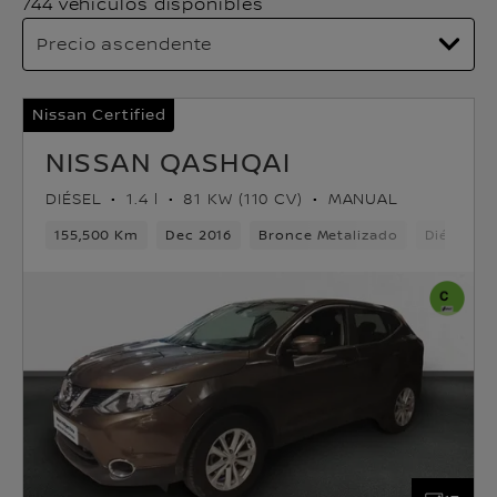
744 vehículos disponibles
Nissan Certified
NISSAN QASHQAI
DIÉSEL
1.4 l
81 KW (110 CV)
MANUAL
155,500 Km
Dec 2016
Bronce Metalizado
Diésel