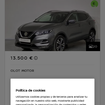
20
13.500 €
OLOT MOTOR
CO2 129 g/km
0.0 l/100km
Política de cookies
Seleccionar coche
Utilizamos cookies propias y de terceros para analizar tu
navegación en nuestro sitio web, mostrarte publicidad
personalizada, la personalización de contenidos y redes