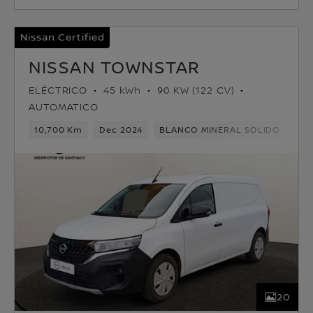
Nissan Certified
NISSAN TOWNSTAR
ELÉCTRICO
45 kWh
90 KW (122 CV)
AUTOMATICO
10,700 Km
Dec 2024
BLANCO MINERAL SOLIDO
Elé
20