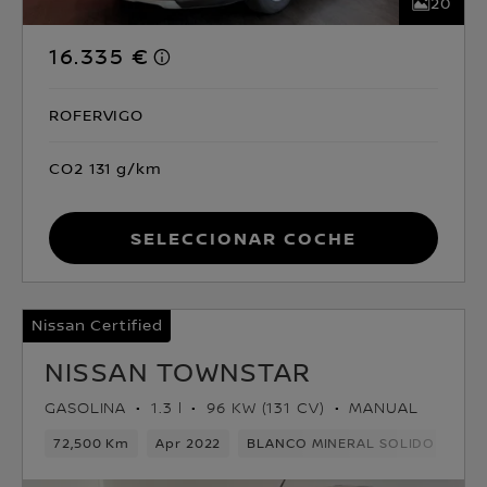
20
16.335 €
ROFERVIGO
CO2 131 g/km
Seleccionar coche
Nissan Certified
NISSAN TOWNSTAR
GASOLINA
1.3 l
96 KW (131 CV)
MANUAL
72,500 Km
Apr 2022
BLANCO MINERAL SOLIDO
Gas