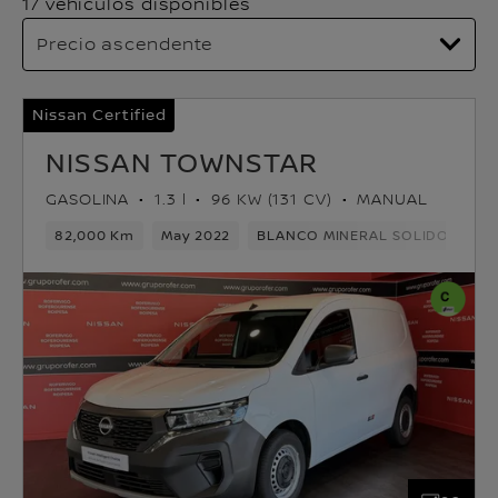
17 vehículos disponibles
Nissan Certified
NISSAN TOWNSTAR
GASOLINA
1.3 l
96 KW (131 CV)
MANUAL
82,000 Km
May 2022
BLANCO MINERAL SOLIDO
Ga