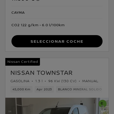
CAYMA
CO2 122 g/km
6.0 l/100km
Seleccionar coche
Nissan Certified
NISSAN TOWNSTAR
GASOLINA
1.3 l
96 KW (130 CV)
MANUAL
45,000 Km
Apr 2023
BLANCO MINERAL SOLIDO
Gas