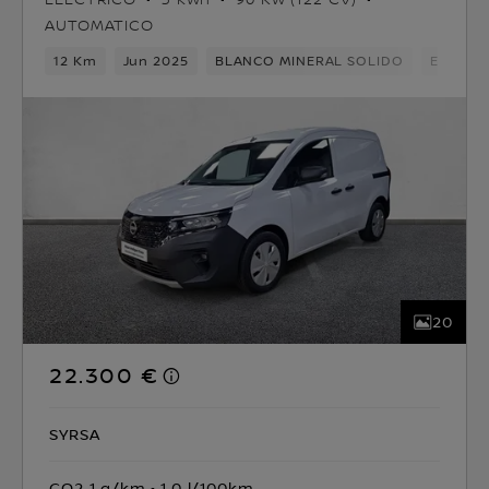
AUTOMATICO
12 Km
Jun 2025
BLANCO MINERAL SOLIDO
Eléctric
20
22.300 €
SYRSA
CO2 1 g/km
1.0 l/100km