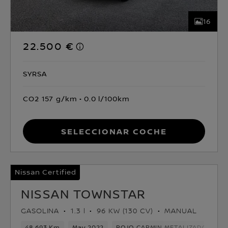
16
22.500 €
SYRSA
CO2 157 g/km
0.0 l/100km
Seleccionar coche
Nissan Certified
NISSAN TOWNSTAR
GASOLINA
1.3 l
96 KW (130 CV)
MANUAL
48,693 Km
May 2022
ROJO CARMIN METALIZADO
Ga