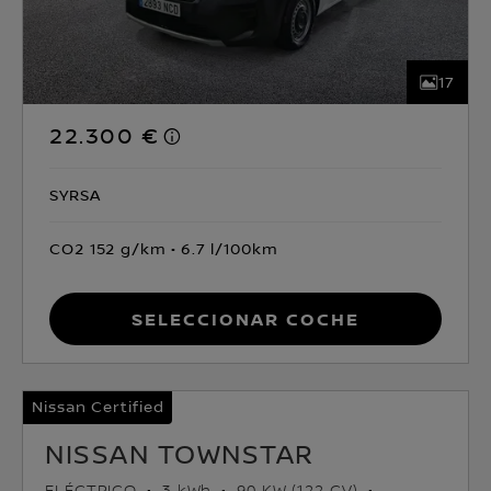
17
22.300 €
SYRSA
CO2 152 g/km
6.7 l/100km
Seleccionar coche
Nissan Certified
NISSAN TOWNSTAR
ELÉCTRICO
3 kWh
90 KW (122 CV)