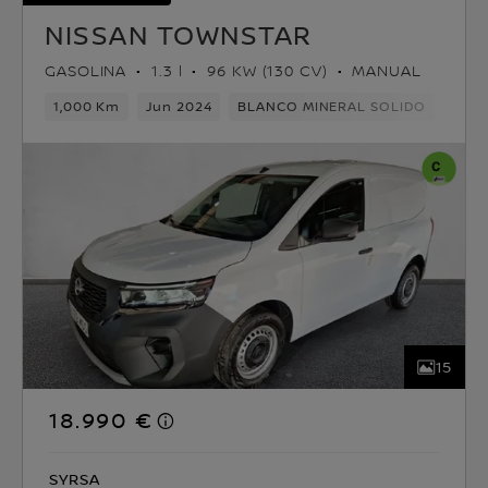
NISSAN TOWNSTAR
GASOLINA
1.3 l
96 KW (130 CV)
MANUAL
1,000 Km
Jun 2024
BLANCO MINERAL SOLIDO
Gaso
15
18.990 €
SYRSA