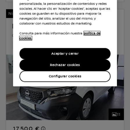
personalizada, la personalización de contenidos y redes
sociales. Al hacer clic en “Aceptar cookies”, aceptas que las
Nissan Certified
cookies se guarden en tu dispositivo para mejorar la
navegación del sitio, analizar el uso del mismo, y
NISSAN TOWNSTAR
colaborar con nuestros estudios de marketing.
Consulta para más información nuestra
política de
GASOLINA
1.3 l
96 KW (130 CV)
MANUAL
cookies.
30,048 Km
Jan 2023
BLANCO
Gasolina
6velocid
Aceptar y cerrar
Rechazar cookies
Configurar cookies
11
17.500 €