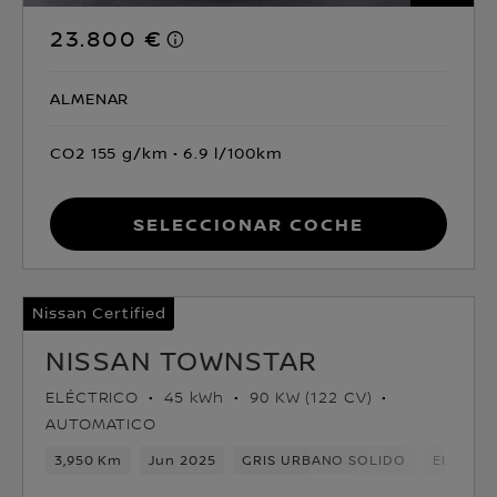
23.800 €
ALMENAR
CO2 155 g/km
6.9 l/100km
Seleccionar coche
Nissan Certified
NISSAN TOWNSTAR
ELÉCTRICO
45 kWh
90 KW (122 CV)
AUTOMATICO
3,950 Km
Jun 2025
GRIS URBANO SOLIDO
Eléctric