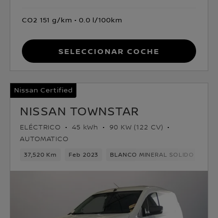
CO2 151 g/km
0.0 l/100km
Seleccionar coche
Nissan Certified
NISSAN TOWNSTAR
ELÉCTRICO
45 kWh
90 KW (122 CV)
AUTOMATICO
37,520 Km
Feb 2023
BLANCO MINERAL SOLIDO
Elé