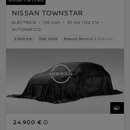
Nissan Certified
NISSAN TOWNSTAR
ELÉCTRICO
100 kWh
90 KW (122 CV)
AUTOMATICO
2,000 Km
Feb 2026
Blanco Mineral S 3/4 lido
Eléct
1
24.900 €