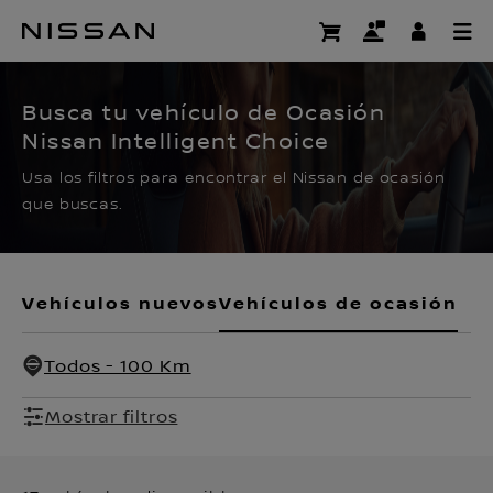
Ir
al
CERTIFIED PRE OWNED
contenido
principal
Busca tu vehículo de Ocasión
Nissan Intelligent Choice
Usa los filtros para encontrar el Nissan de ocasión
que buscas.
Vehículos nuevos
Vehículos de ocasión
Todos - 100 Km
Mostrar filtros