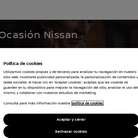
WNED INVENTORY
 Ocasión Nissan
ión que buscas.
Política de cookies
Utilizamos cookies propias y de terceros para analizar tu navegación en nuestro
sitio web, mostrarte publicidad personalizada, la personalización de contenidos 
redes sociales. Al hacer clic en “Aceptar cookies”, aceptas que las cookies se
guarden en tu dispositivo para mejorar la navegación del sitio, analizar el uso del
mismo, y colaborar con nuestros estudios de marketing.
Borrar todos los filtros
tar-ev--townstar-van
Consulta para más información nuestra
política de cookies.
Aceptar y cerrar
Rechazar cookies