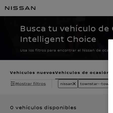
Ir
al
CERTIFIED PRE O
contenido
principal
Busca tu vehículo de
Intelligent Choice
Usa los filtros para encontrar el Nissan de ocas
Vehículos nuevos
Vehículos de ocasión
Mostrar filtros
nissan
townstar--towns
0 vehículos disponibles