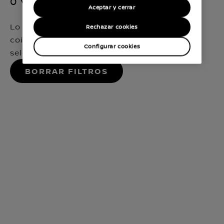
0 vehículos disponibles
Aceptar y cerrar
Lo sentimos, no hemos encontrado ninguna
Rechazar cookies
coincidencia que encaje exactamente con tu
Configurar cookies
selección
Borrar filtros