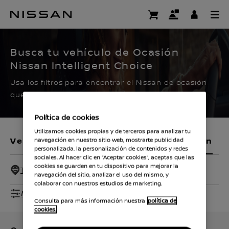
Ir
al
CERTIFIED PRE OWNED
contenido
principal
Busca tu vehículo de Ocasión
Nissan Intelligent Choice
Usa los filtros para encontrar el Nissan de ocasión
que buscas.
Política de cookies
Utilizamos cookies propias y de terceros para analizar tu
Vehículos nuevos
Vehículos de ocasión
navegación en nuestro sitio web, mostrarte publicidad
personalizada, la personalización de contenidos y redes
sociales. Al hacer clic en “Aceptar cookies”, aceptas que las
cookies se guarden en tu dispositivo para mejorar la
Todos - 100 Km
navegación del sitio, analizar el uso del mismo, y
colaborar con nuestros estudios de marketing.
Mostrar filtros
Consulta para más información nuestra
política de
cookies.