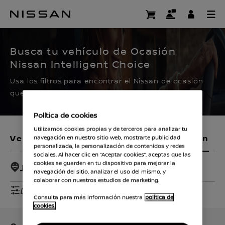
Ir
al
CERTIFIED PRE OWNED
contenido
principal
Busca tu vehículo de Ocasión
Nissan Intelligent Choice
Usa los filtros para encontrar el Nissan de ocasión
que buscas.
Política de cookies
Utilizamos cookies propias y de terceros para analizar tu
Vehículos nuevos
Vehículos de ocasión
navegación en nuestro sitio web, mostrarte publicidad
personalizada, la personalización de contenidos y redes
sociales. Al hacer clic en “Aceptar cookies”, aceptas que las
cookies se guarden en tu dispositivo para mejorar la
Todos - 100 Km
navegación del sitio, analizar el uso del mismo, y
colaborar con nuestros estudios de marketing.
Mostrar filtros
Consulta para más información nuestra
política de
cookies.