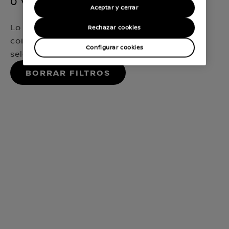
0 vehículos disponibles
Aceptar y cerrar
Lo sentimos, no hemos encontrado ninguna
Rechazar cookies
coincidencia que encaje exactamente con tu
Configurar cookies
selección
Borrar filtros