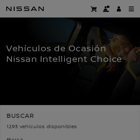
Ir
al
CERTIFIED PRE OWNED
contenido
principal
Vehículos de Ocasión
Nissan Intelligent Choice
BUSCAR
1293 vehículos disponibles
Marca