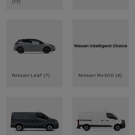
(
17
)
Nissan Leaf
(
7
)
Nissan Nv300
(
6
)