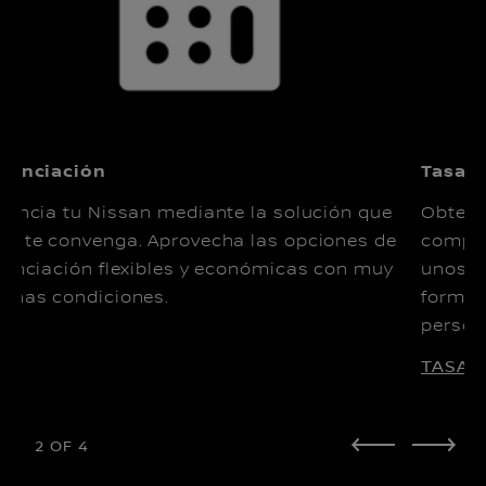
nanciación
Tasaci
nancia tu Nissan mediante la solución que
Obten u
s te convenga. Aprovecha las opciones de
compro
nanciación flexibles y económicas con muy
unos m
enas condiciones.
forma 
person
TASA 
2
OF
4